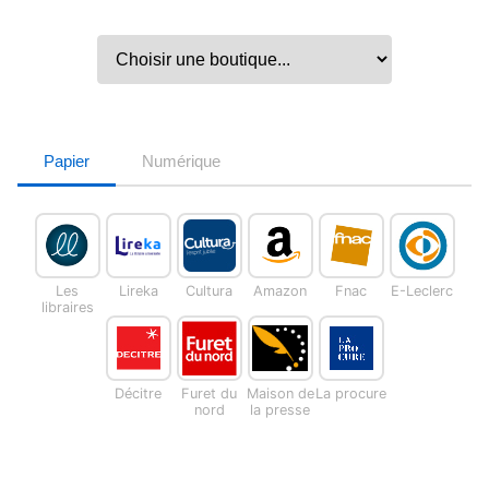
Papier
Numérique
Les
Lireka
Cultura
Amazon
Fnac
E-Leclerc
libraires
Décitre
Furet du
Maison de
La procure
nord
la presse