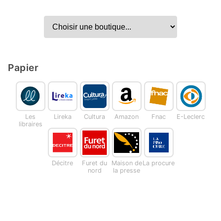
Papier
Les
Lireka
Cultura
Amazon
Fnac
E-Leclerc
libraires
Décitre
Furet du
Maison de
La procure
nord
la presse