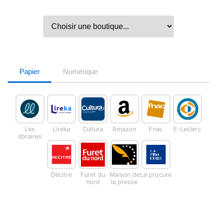
Papier
Numérique
Les
Lireka
Cultura
Amazon
Fnac
E-Leclerc
libraires
Décitre
Furet du
Maison de
La procure
nord
la presse