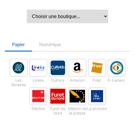
Papier
Numérique
Les
Lireka
Cultura
Amazon
Fnac
E-Leclerc
libraires
Décitre
Furet du
Maison de
La procure
nord
la presse