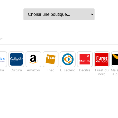
ue
eka
Cultura
Amazon
Fnac
E-Leclerc
Décitre
Furet du
Mai
nord
la 