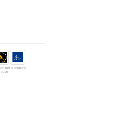
son de
La procure
presse