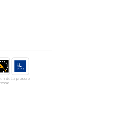
son de
La procure
presse