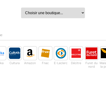
ue
eka
Cultura
Amazon
Fnac
E-Leclerc
Décitre
Furet du
Mai
nord
la 