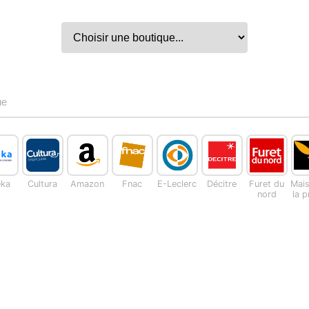
ue
eka
Cultura
Amazon
Fnac
E-Leclerc
Décitre
Furet du
Mai
nord
la 