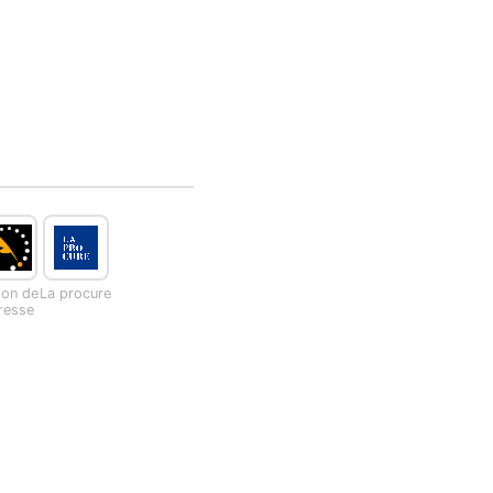
son de
La procure
presse