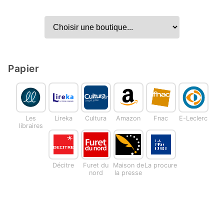
Papier
Les
Lireka
Cultura
Amazon
Fnac
E-Leclerc
libraires
Décitre
Furet du
Maison de
La procure
nord
la presse