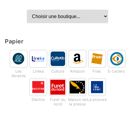
Papier
Les
Lireka
Cultura
Amazon
Fnac
E-Leclerc
libraires
Décitre
Furet du
Maison de
La procure
nord
la presse