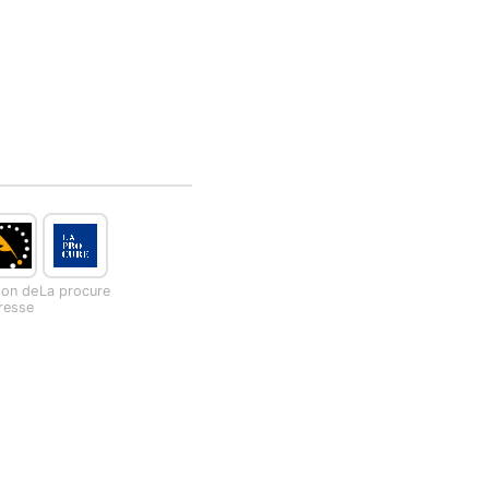
son de
La procure
presse