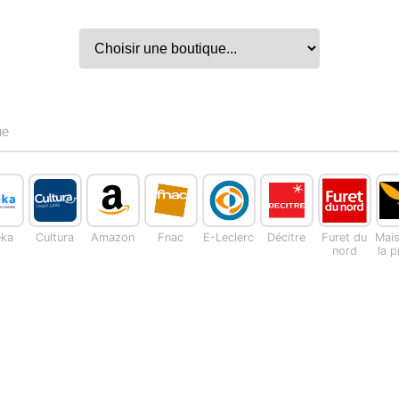
ue
eka
Cultura
Amazon
Fnac
E-Leclerc
Décitre
Furet du
Mai
nord
la 