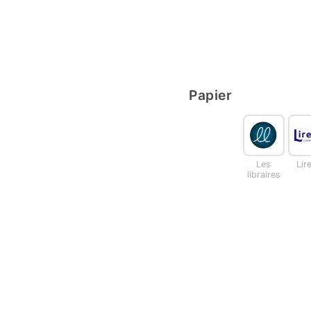
Papier
Les
Lir
libraires