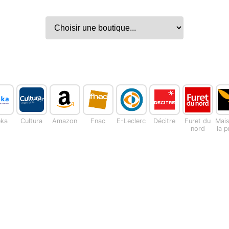
eka
Cultura
Amazon
Fnac
E-Leclerc
Décitre
Furet du
Mai
nord
la 