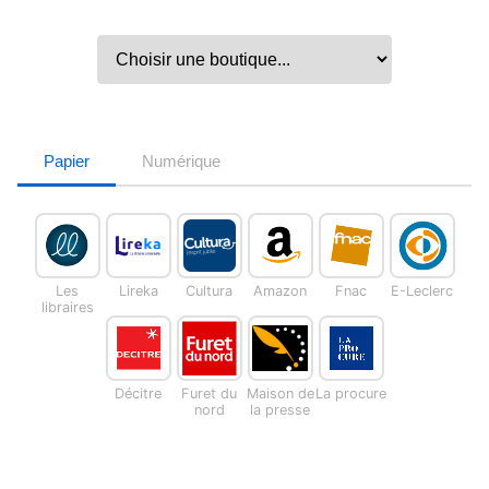
Papier
Numérique
Les
Lireka
Cultura
Amazon
Fnac
E-Leclerc
libraires
Décitre
Furet du
Maison de
La procure
nord
la presse