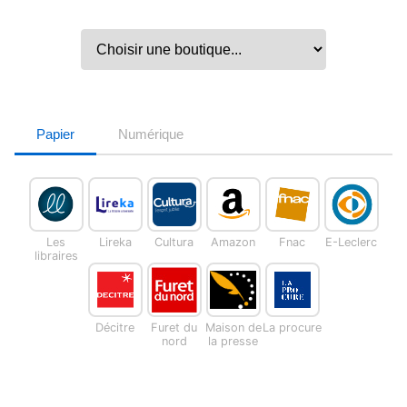
Papier
Numérique
Les
Lireka
Cultura
Amazon
Fnac
E-Leclerc
libraires
Décitre
Furet du
Maison de
La procure
nord
la presse