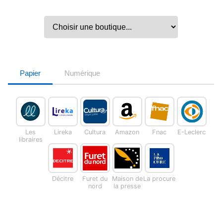
Papier
Numérique
Les
Lireka
Cultura
Amazon
Fnac
E-Leclerc
libraires
Décitre
Furet du
Maison de
La procure
nord
la presse