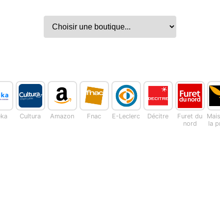
eka
Cultura
Amazon
Fnac
E-Leclerc
Décitre
Furet du
Mai
nord
la 