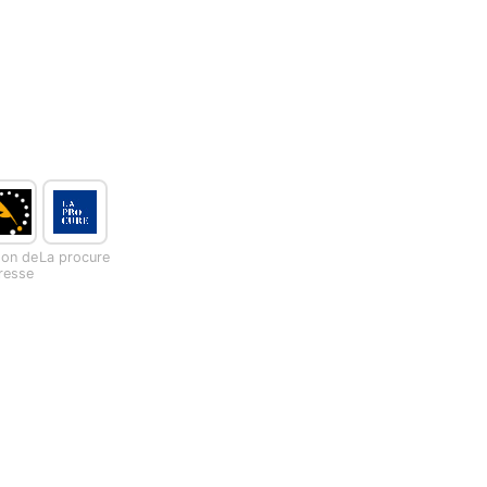
son de
La procure
presse