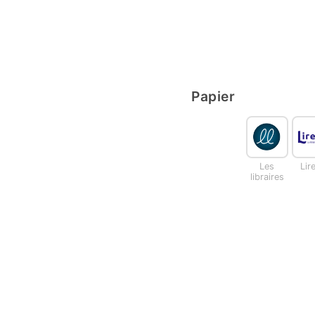
Papier
Les
Lir
libraires