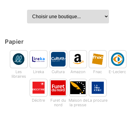
Papier
Les
Lireka
Cultura
Amazon
Fnac
E-Leclerc
libraires
Décitre
Furet du
Maison de
La procure
nord
la presse