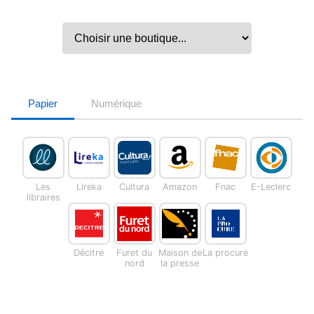
Papier
Numérique
Les
Lireka
Cultura
Amazon
Fnac
E-Leclerc
libraires
Décitre
Furet du
Maison de
La procure
nord
la presse